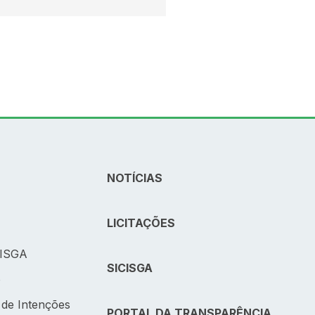
S
NOTÍCIAS
LICITAÇÕES
CISGA
SICISGA
o
 de Intenções
PORTAL DA TRANSPARÊNCIA