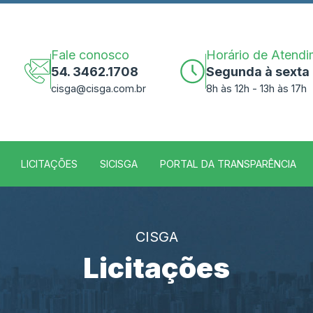
Fale conosco
Horário de Atend
54. 3462.1708
Segunda à sexta
cisga@cisga.com.br
8h às 12h - 13h às 17h
LICITAÇÕES
SICISGA
PORTAL DA TRANSPARÊNCIA
CISGA
Licitações