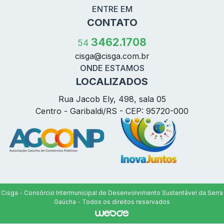
ENTRE EM
CONTATO
3462.1708
54
cisga@
cisga.com.br
ONDE ESTAMOS
LOCALIZADOS
Rua Jacob Ely, 498, sala 05
Centro - Garibaldi/RS - CEP: 95720-000
Cisga - Consórcio Intermunicipal de Desenvolvimento Sustentável da Serra
Gaúcha - Todos os direitos reservados