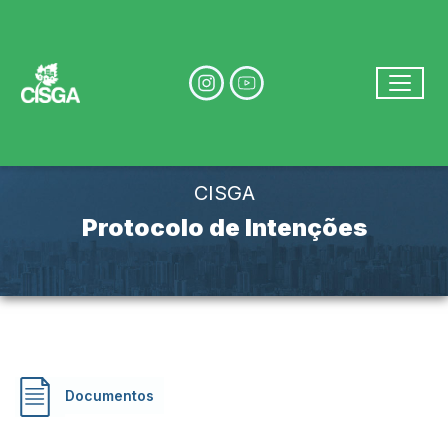
Ir para conteúdo principal
conteúdo do menu
Toggle
Conteúdo Principal
CISGA
Protocolo de Intenções
Documentos