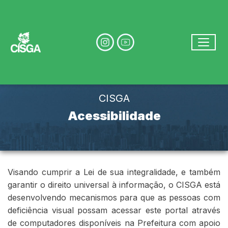
Ir para conteúdo principal
conteúdo do menu
Toggle
Conteúdo Principal
CISGA
Acessibilidade
Visando cumprir a Lei de sua integralidade, e também
garantir o direito universal à informação, o CISGA está
desenvolvendo mecanismos para que as pessoas com
deficiência visual possam acessar este portal através
de computadores disponíveis na Prefeitura com apoio