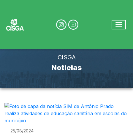
Ir para conteúdo principal
conteúdo do menu
Toggle
Conteúdo Principal
CISGA
Notícias
25/08/2024